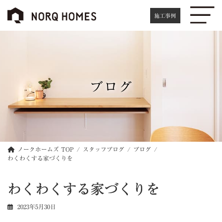
コ
ナ
ン
ビ
施工事例
テ
ゲ
ン
ー
ツ
シ
へ
ョ
ス
ン
キ
に
ブログ
ッ
移
プ
動
ノークホームズ TOP
スタッフブログ
ブログ
わくわくする家づくりを
わくわくする家づくりを
2023年5月30日