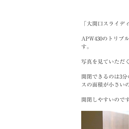
「大開口スライデ
APW430のトリ
す。
写真を見ていただ
開閉できるのは3分
スの面積が小さい
開閉しやすいので