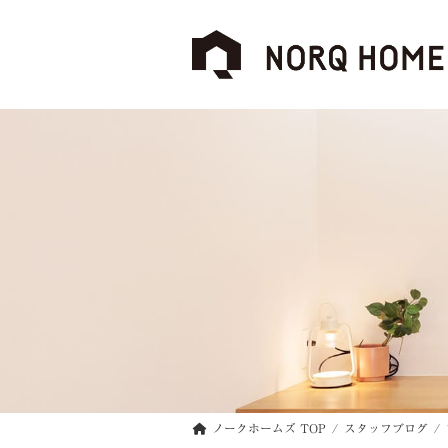
コ
ナ
ン
ビ
テ
ゲ
ン
ー
ツ
シ
へ
ョ
ス
ン
キ
に
ッ
移
プ
動
ノークホームズ TOP
スタッフブログ