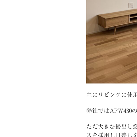
主にリビングに使
弊社ではAPW43
ただ大きな掃出し
スを採用し日差しを