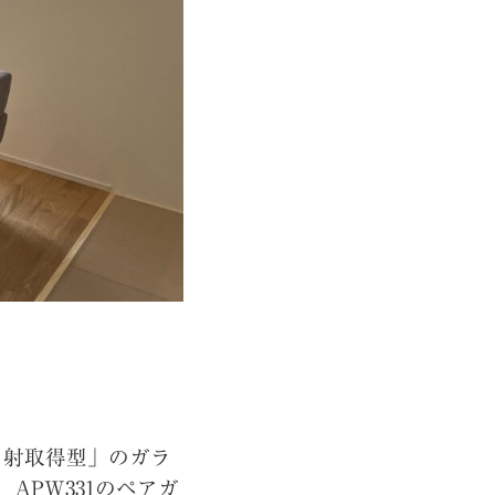
日射取得型」のガラ
PW331のペアガ