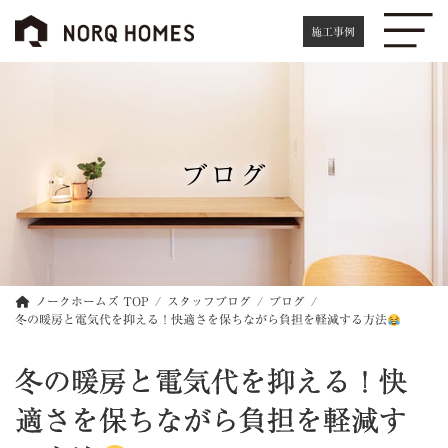
コ
ナ
ン
ビ
施工事例
テ
ゲ
ン
ー
ツ
シ
へ
ョ
ス
ン
キ
に
ブログ
ッ
移
プ
動
ノークホームズ TOP
スタッフブログ
ブログ
冬の暖房と電気代を抑える！快適さを保ちながら負担を軽減する方法
冬の暖房と電気代を抑える！快
適さを保ちながら負担を軽減す