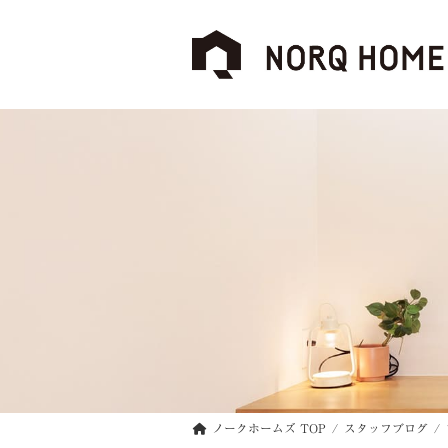
コ
ナ
ン
ビ
テ
ゲ
ン
ー
ツ
シ
へ
ョ
ス
ン
キ
に
ッ
移
プ
動
ノークホームズ TOP
スタッフブログ