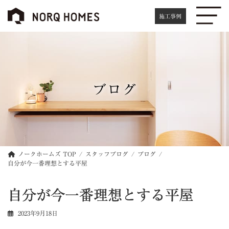
コ
ナ
ン
ビ
施工事例
テ
ゲ
ン
ー
ツ
シ
へ
ョ
ス
ン
キ
に
ブログ
ッ
移
プ
動
ノークホームズ TOP
スタッフブログ
ブログ
自分が今一番理想とする平屋
自分が今一番理想とする平屋
2023年9月18日