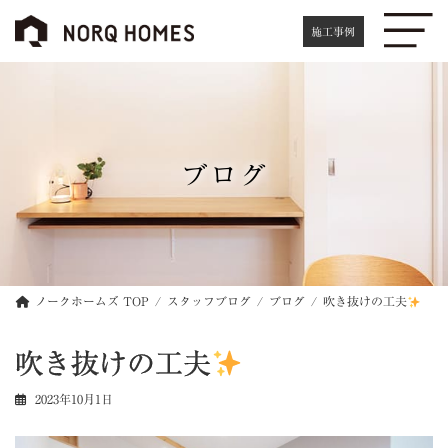
コ
ナ
ン
ビ
施工事例
テ
ゲ
ン
ー
ツ
シ
へ
ョ
ス
ン
キ
に
ブログ
ッ
移
プ
動
ノークホームズ TOP
スタッフブログ
ブログ
吹き抜けの工夫
吹き抜けの工夫
2023年10月1日