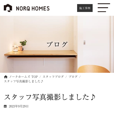
コ
ナ
ン
ビ
施工事例
テ
ゲ
ン
ー
ツ
シ
へ
ョ
ス
ン
キ
に
ブログ
ッ
移
プ
動
ノークホームズ TOP
スタッフブログ
ブログ
スタッフ写真撮影しました♪
スタッフ写真撮影しました♪
2023年9月29日