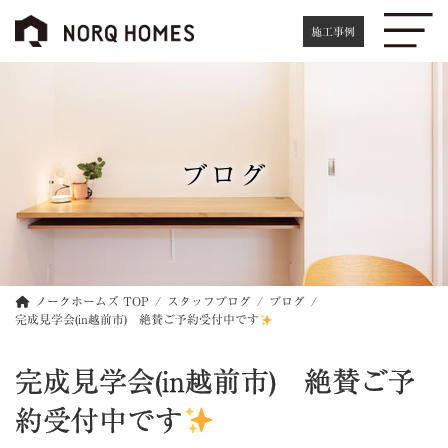
コ
ナ
ン
ビ
施工事例
テ
ゲ
ン
ー
ツ
シ
へ
ョ
ス
ン
キ
に
ブログ
ッ
移
プ
動
ノークホームズ TOP
スタッフブログ
ブログ
完成見学会(in越前市) 絶賛ご予約受付中です
完成見学会(in越前市) 絶賛ご予
約受付中です