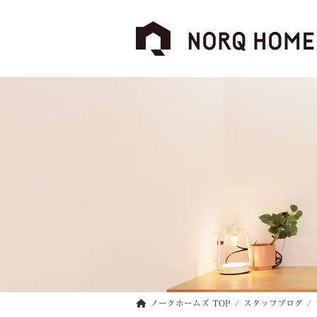
コ
ナ
ン
ビ
テ
ゲ
ン
ー
ツ
シ
へ
ョ
ス
ン
キ
に
ッ
移
プ
動
ノークホームズ TOP
スタッフブログ