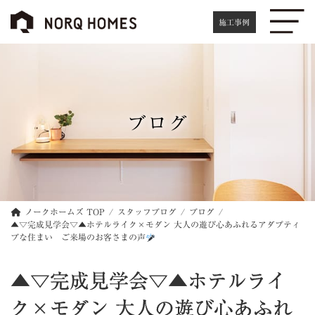
コ
ナ
ン
ビ
施工事例
テ
ゲ
ン
ー
ツ
シ
へ
ョ
ス
ン
キ
に
ブログ
ッ
移
プ
動
ノークホームズ TOP
スタッフブログ
ブログ
▲▽完成見学会▽▲ホテルライク×モダン 大人の遊び心あふれるアダプティ
ブな住まい ご来場のお客さまの声
▲▽完成見学会▽▲ホテルライ
ク×モダン 大人の遊び心あふれ