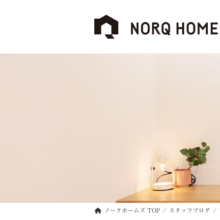
コ
ナ
ン
ビ
テ
ゲ
ン
ー
ツ
シ
へ
ョ
ス
ン
キ
に
ッ
移
プ
動
ノークホームズ TOP
スタッフブログ