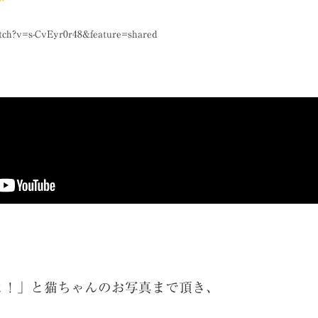
tch?v=s-CvEyr0r48&feature=shared
よ！」と猫ちゃんのお写真まで頂き、