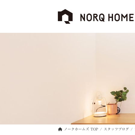
コ
ナ
ン
ビ
テ
ゲ
ン
ー
ツ
シ
へ
ョ
ス
ン
キ
に
ッ
移
プ
動
ノークホームズ TOP
スタッフブログ