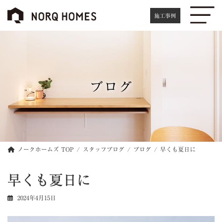
コ
ナ
ン
ビ
施工事例
テ
ゲ
ン
ー
ツ
シ
へ
ョ
ス
ン
キ
に
ブログ
ッ
移
プ
動
ノークホームズ TOP
スタッフブログ
ブログ
早くも夏日に
早くも夏日に
2024年4月15日