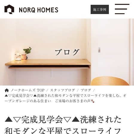
コ
ナ
ン
ビ
施工事例
テ
ゲ
ン
ー
ツ
シ
へ
ョ
ス
ン
キ
に
ブログ
ッ
移
プ
動
ノークホームズ TOP
スタッフブログ
ブログ
▲▽完成見学会▽▲洗練された和モダンな平屋でスローライフを楽しむ、オ
ープンガレージのある住まい ご来場のお客さまの声
▲▽完成見学会▽▲洗練された
和モダンな平屋でスローライフ