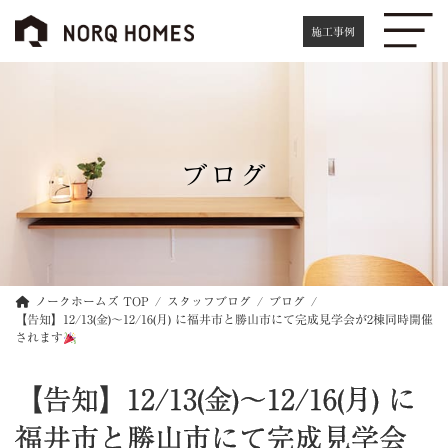
コ
ナ
ン
ビ
施工事例
テ
ゲ
ン
ー
ツ
シ
へ
ョ
ス
ン
キ
に
ブログ
ッ
移
プ
動
ノークホームズ TOP
スタッフブログ
ブログ
【告知】12/13(金)～12/16(月) に福井市と勝山市にて完成見学会が2棟同時開催
されます
【告知】12/13(金)～12/16(月) に
福井市と勝山市にて完成見学会