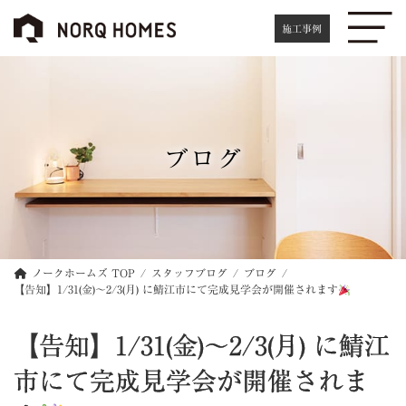
コ
ナ
ン
ビ
施工事例
テ
ゲ
ン
ー
ツ
シ
へ
ョ
ス
ン
キ
に
ブログ
ッ
移
プ
動
ノークホームズ TOP
スタッフブログ
ブログ
【告知】1/31(金)～2/3(月) に鯖江市にて完成見学会が開催されます
【告知】1/31(金)～2/3(月) に鯖江
市にて完成見学会が開催されま