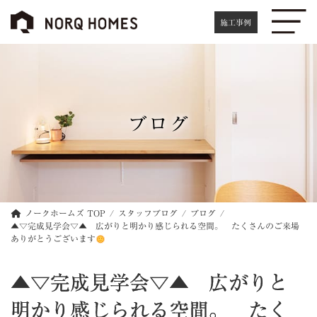
コ
ナ
ン
ビ
施工事例
テ
ゲ
ン
ー
ツ
シ
へ
ョ
ス
ン
キ
に
ブログ
ッ
移
プ
動
ノークホームズ TOP
スタッフブログ
ブログ
▲▽完成見学会▽▲ 広がりと明かり感じられる空間。 たくさんのご来場
ありがとうございます
▲▽完成見学会▽▲ 広がりと
明かり感じられる空間。 たく