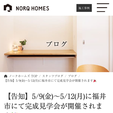
コ
ナ
ン
ビ
施工事例
テ
ゲ
ン
ー
ツ
シ
へ
ョ
ス
ン
キ
に
ブログ
ッ
移
プ
動
ノークホームズ TOP
スタッフブログ
ブログ
【告知】5/9(金)～5/12(月)に福井市にて完成見学会が開催されます
【告知】5/9(金)～5/12(月)に福井
市にて完成見学会が開催されま