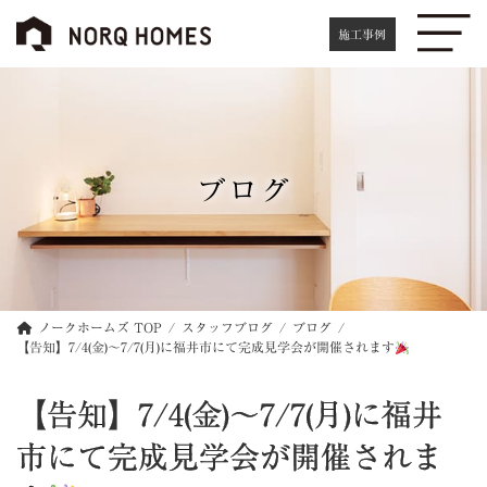
コ
ナ
ン
ビ
施工事例
テ
ゲ
ン
ー
ツ
シ
へ
ョ
ス
ン
キ
に
ブログ
ッ
移
プ
動
ノークホームズ TOP
スタッフブログ
ブログ
【告知】7/4(金)～7/7(月)に福井市にて完成見学会が開催されます
【告知】7/4(金)～7/7(月)に福井
市にて完成見学会が開催されま