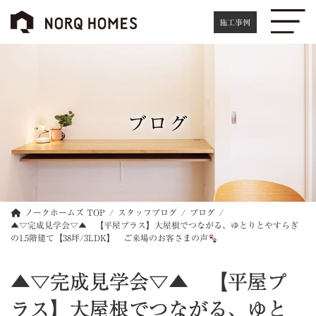
コ
ナ
ン
ビ
施工事例
テ
ゲ
ン
ー
ツ
シ
へ
ョ
ス
ン
キ
に
ブログ
ッ
移
プ
動
ノークホームズ TOP
スタッフブログ
ブログ
▲▽完成見学会▽▲ 【平屋プラス】大屋根でつながる、ゆとりとやすらぎ
の1.5階建て【38坪/3LDK】 ご来場のお客さまの声
▲▽完成見学会▽▲ 【平屋プ
ラス】大屋根でつながる、ゆと