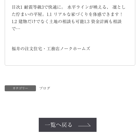
目次1 耐震等級3で快適に。 水平ラインが映える、 凜とし
た佇まいの平屋。1.1 リアルな家づくりを体感できます！
1.2 建物だけでなく土地の相談も可能1.3 資金計画も相談
で…
福井の注文住宅・工務店ノークホームズ
ブログ
カテゴリー
一覧へ戻る