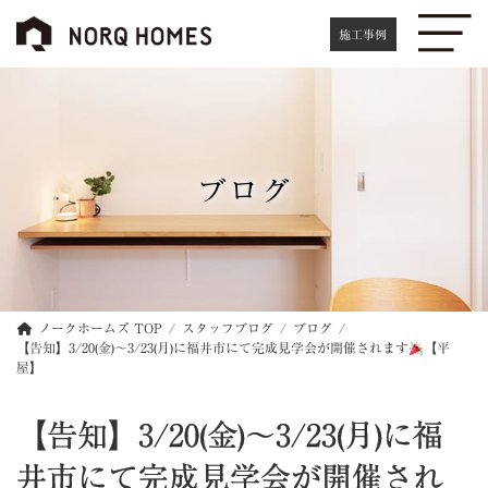
コ
ナ
ン
ビ
施工事例
テ
ゲ
ン
ー
ツ
シ
へ
ョ
ス
ン
キ
に
ブログ
ッ
移
プ
動
ノークホームズ TOP
スタッフブログ
ブログ
【告知】3/20(金)～3/23(月)に福井市にて完成見学会が開催されます
【平
屋】
【告知】3/20(金)～3/23(月)に福
井市にて完成見学会が開催され