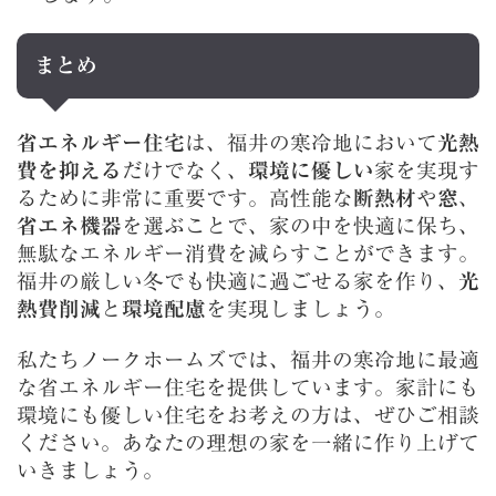
まとめ
省エネルギー住宅
は、福井の寒冷地において
光熱
費を抑える
だけでなく、
環境に優しい
家を実現す
るために非常に重要です。高性能な
断熱材
や
窓
、
省エネ機器
を選ぶことで、家の中を快適に保ち、
無駄なエネルギー消費を減らすことができます。
福井の厳しい冬でも快適に過ごせる家を作り、
光
熱費削減
と
環境配慮
を実現しましょう。
私たちノークホームズでは、福井の寒冷地に最適
な省エネルギー住宅を提供しています。家計にも
環境にも優しい住宅をお考えの方は、ぜひご相談
ください。あなたの理想の家を一緒に作り上げて
いきましょう。