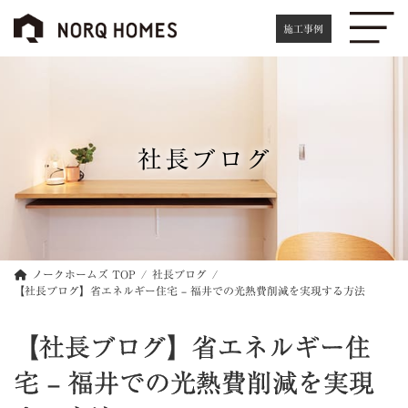
コ
ナ
ン
ビ
施工事例
テ
ゲ
ン
ー
ツ
シ
へ
ョ
ス
ン
キ
に
社長ブログ
ッ
移
プ
動
ノークホームズ TOP
社長ブログ
【社長ブログ】省エネルギー住宅 – 福井での光熱費削減を実現する方法
【社長ブログ】省エネルギー住
宅 – 福井での光熱費削減を実現