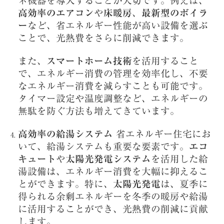
ネ機器を導入することが大切です。例えば、
高効率のエアコン
や
床暖房
、
最新型のボイラ
ー
など、省エネルギー性能が高い設備を選ぶ
ことで、光熱費をさらに削減できます。
また、
スマートホーム技術
を活用すること
で、エネルギー消費の管理を効率化し、不要
なエネルギー消費を減らすことも可能です。
タイマー設定や温度調整など、エネルギーの
無駄を防ぐ方法も増えてきています。
高効率の給湯システム
省エネルギー住宅にお
いて、給湯システムも重要な要素です。
エコ
キュート
や
太陽光発電システム
を活用した給
湯設備は、エネルギー消費を大幅に抑えるこ
とができます。特に、
太陽光発電
は、夏季に
得られる余剰エネルギーを冬季の暖房や給湯
に活用することができ、光熱費の削減に貢献
します。