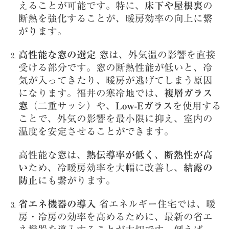
えることが可能です。特に、
床下や屋根裏
の
断熱を強化することが、暖房効率の向上に繋
がります。
高性能な窓の選定
窓は、外気温の影響を直接
受ける部分です。窓の断熱性能が低いと、冷
気が入ってきたり、暖房が逃げてしまう原因
になります。福井の寒冷地では、
複層ガラス
窓
（二重サッシ）や、
Low-Eガラス
を使用する
ことで、外気の影響を最小限に抑え、室内の
温度を安定させることができます。
高性能な窓は、
熱伝導率が低く
、
断熱性が高
い
ため、冷暖房効率を大幅に改善し、
結露の
防止
にも繋がります。
省エネ機器の導入
省エネルギー住宅では、暖
房・冷房の効率を高めるために、最新の省エ