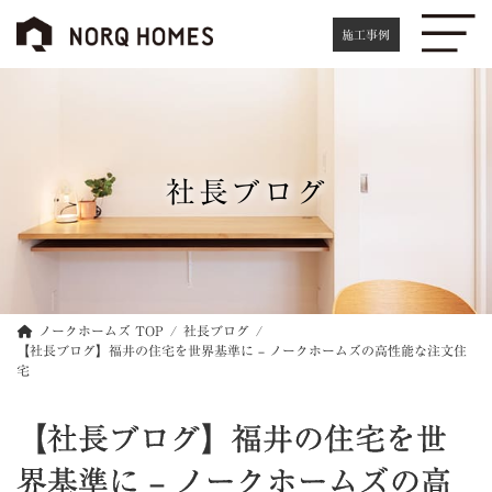
コ
ナ
ン
ビ
施工事例
テ
ゲ
ン
ー
ツ
シ
へ
ョ
ス
ン
キ
に
社長ブログ
ッ
移
プ
動
ノークホームズ TOP
社長ブログ
【社長ブログ】福井の住宅を世界基準に – ノークホームズの高性能な注文住
宅
【社長ブログ】福井の住宅を世
界基準に – ノークホームズの高