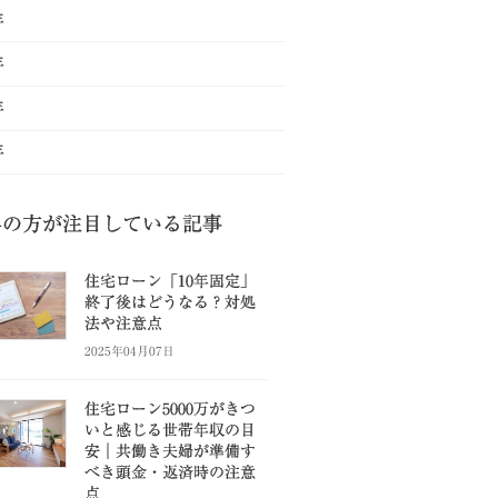
年
年
年
年
県の方が注目している記事
住宅ローン「10年固定」
終了後はどうなる？対処
法や注意点
2025年04月07日
住宅ローン5000万がきつ
いと感じる世帯年収の目
安｜共働き夫婦が準備す
べき頭金・返済時の注意
点