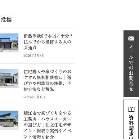
の投稿
断熱等級6で本当に十分？
住んでから後悔する人の
共通点
2026年5月8日
住宅購入や家づくりのお
すすめ無料相談窓口｜選
び方や相談前の準備、予
約方法など解説
2025年5月16日
鯖江市で家づくりをする
工務店・ハウスメーカー
の選び方｜注文住宅デザ
イン・間取り実例やイベ
ント情報も紹介