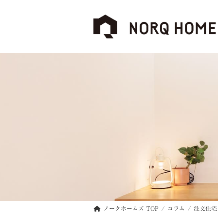
コ
ナ
ン
ビ
テ
ゲ
ン
ー
ツ
シ
へ
ョ
ス
ン
キ
に
ッ
移
プ
動
ノークホームズ TOP
コラム
注文住宅