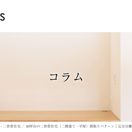
コラム
・二世帯住宅
40坪台の二世帯住宅（二階建て・平屋）間取りパターン｜完全分