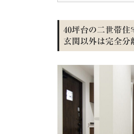
40坪台の二世帯
玄関以外は完全分