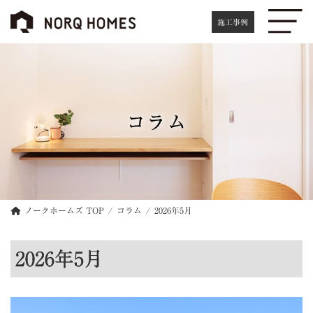
コ
ナ
ン
ビ
施工事例
テ
ゲ
ン
ー
ツ
シ
へ
ョ
ス
ン
キ
に
コラム
ッ
移
プ
動
ノークホームズ TOP
コラム
2026年5月
2026年5月