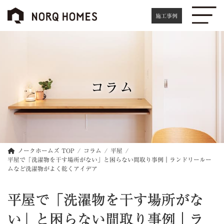
コ
ナ
ン
ビ
施工事例
テ
ゲ
ン
ー
ツ
シ
へ
ョ
ス
ン
キ
に
コラム
ッ
移
プ
動
ノークホームズ TOP
コラム
平屋
平屋で「洗濯物を干す場所がない」と困らない間取り事例｜ランドリールー
ムなど洗濯物がよく乾くアイデア
平屋で「洗濯物を干す場所がな
い」と困らない間取り事例｜ラ