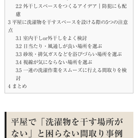
2.2
外干しスペースをつくるアイデア｜防犯にも配
慮
3
平屋に洗濯物を干すスペースを設ける際の5つの注意
点
3.1
室内干しor外干しをよく検討
3.2
日当たり・風通しが良い場所を選ぶ
3.3
砂埃・排気ガスなどを浴びづらい場所を選ぶ
3.4
視線が気にならない場所を選ぶ
3.5
一連の洗濯作業をスムーズに行える間取りを検
討
4
まとめ
平屋で「洗濯物を干す場所が
ない」と困らない間取り事例