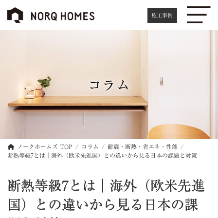
コ
ナ
ン
ビ
施工事例
テ
ゲ
ン
ー
ツ
シ
へ
ョ
ス
ン
キ
に
コラム
ッ
移
プ
動
ノークホームズ TOP
コラム
耐震・断熱・省エネ・性能
断熱等級7とは｜海外（欧米先進国）との違いから見る日本の課題と対策
断熱等級7とは｜海外（欧米先進
国）との違いから見る日本の課