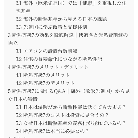
2.1
海外（欧米先進国）では「健康」を重視した住
宅基準
2.2
海外の断熱基準から見える日本の課題
2.3
先進国に学ぶ政策と支援体制
3
断熱等級7の効果を徹底解説｜快適さと光熱費削減の
両立
3.1
エアコンの設置台数削減
3.2
住宅の長寿命化につながる断熱性能
4
断熱等級7のメリット・デメリット
4.1
断熱等級7のメリット
4.2
断熱等級7のデメリット
5
断熱等級7に関するQ&A｜海外（欧米先進国）から見
た日本の特徴
5.1
日本は温暖だから断熱性能は低くても大丈夫？
5.2
断熱等級7のコストは投資に見合うの？
5.3
なぜ日本は断熱基準の義務化が遅れているの？
5.4
断熱等級7は本当に必要なの？