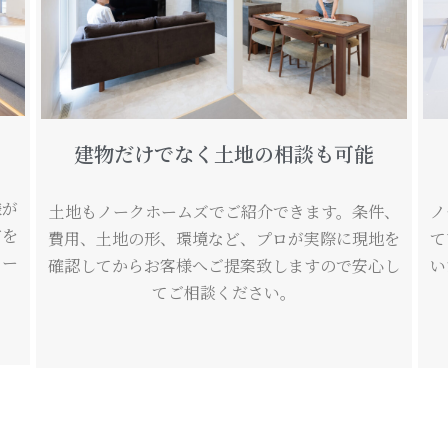
！
建物だけでなく土地の相談も可能
様が
土地もノークホームズでご紹介できます。条件、
ノ
どを
費用、土地の形、環境など、プロが実際に現地を
て
メー
確認してからお客様へご提案致しますので安心し
い
てご相談ください。