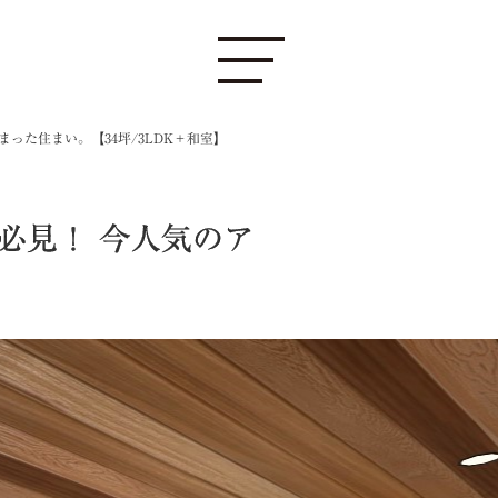
った住まい。【34坪/3LDK＋和室】
必見！ 今人気のア