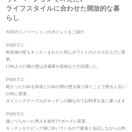
ライフスタイルに合わせた開放的な暮
らし
今回のリノベーションのポイントをご紹介。
POINT①
和室側の壁もキッチンまわりと同じホワイトのクロス仕上げに変
更。
LDK入り口横の壁は冷蔵庫や収納などの目隠しに。
POINT②
暗かったLDKを和室とLDKの間の壁を取り除くことで明るく広い
LDKに変更。
ダイニングテーブルがキッチンの隣なのでお料理を楽に運べます
POINT③
使いづらかった押入を造作TVボードに変更。
キッチンがリビング側に向いているので家族と会話しながらお料