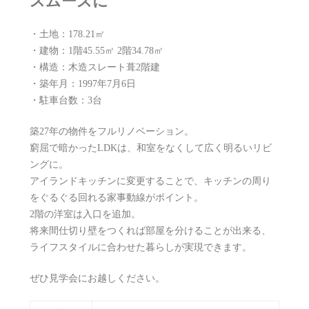
スムーズに
・土地：178.21㎡
・建物：1階45.55㎡ 2階34.78㎡
・構造：木造スレート葺2階建
・築年月：1997年7月6日
・駐車台数：3台
築27年の物件をフルリノベーション。
窮屈で暗かったLDKは、和室をなくして広く明るいリビ
ングに。
アイランドキッチンに変更することで、キッチンの周り
をぐるぐる回れる家事動線がポイント。
2階の洋室は入口を追加。
将来間仕切り壁をつくれば部屋を分けることが出来る、
ライフスタイルに合わせた暮らしが実現できます。
ぜひ見学会にお越しください。