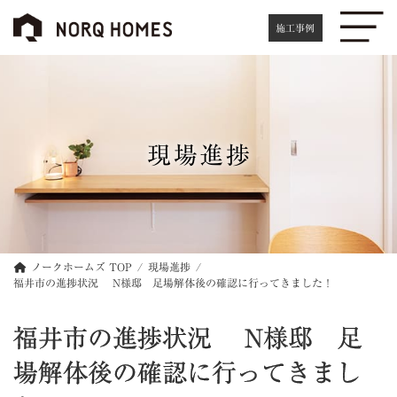
コ
ナ
ン
ビ
施工事例
テ
ゲ
ン
ー
ツ
シ
へ
ョ
ス
ン
キ
に
現場進捗
ッ
移
プ
動
ノークホームズ TOP
現場進捗
福井市の進捗状況 N様邸 足場解体後の確認に行ってきました！
福井市の進捗状況 N様邸 足
場解体後の確認に行ってきまし