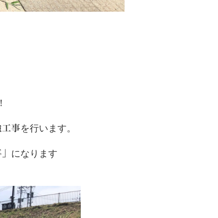
！
を行います。
強工事
になります
事」