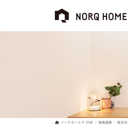
コ
ナ
ン
ビ
テ
ゲ
ン
ー
ツ
シ
へ
ョ
ス
ン
キ
に
ッ
移
プ
動
ノークホームズ TOP
現場進捗
福井市