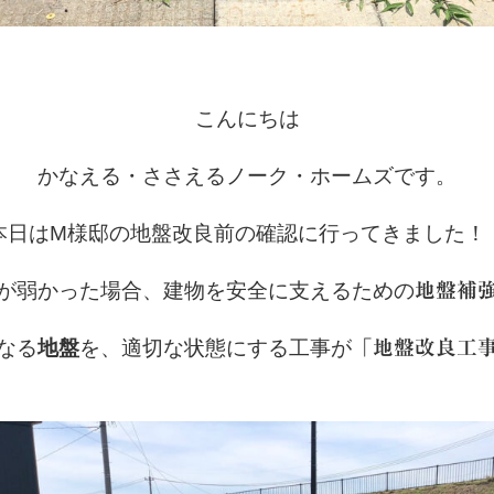
こんにちは
かなえる・ささえるノーク・ホームズです。
本日はM様邸の地盤改良前の確認に行ってきました！
が弱かった場合、建物を安全に支えるための
地盤
補
なる
地盤
を、適切な状態にする工事が
「
地盤改良
工