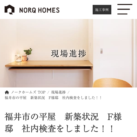
コ
ナ
ン
ビ
施工事例
テ
ゲ
ン
ー
ツ
シ
へ
ョ
ス
ン
キ
に
現場進捗
ッ
移
プ
動
ノークホームズ TOP
現場進捗
福井市の平屋 新築状況 F様邸 社内検査をしました！！
福井市の平屋 新築状況 F様
邸 社内検査をしました！！