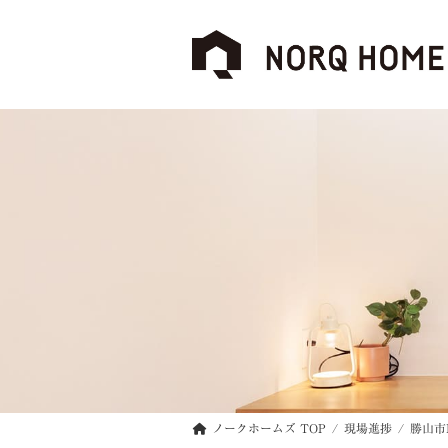
コ
ナ
ン
ビ
テ
ゲ
ン
ー
ツ
シ
へ
ョ
ス
ン
キ
に
ッ
移
プ
動
ノークホームズ TOP
現場進捗
勝山市