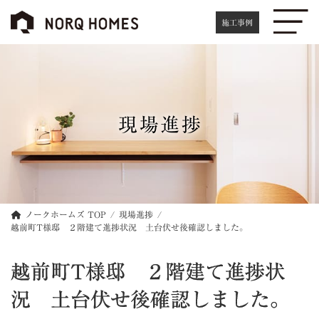
コ
ナ
ン
ビ
施工事例
テ
ゲ
ン
ー
ツ
シ
へ
ョ
ス
ン
キ
に
現場進捗
ッ
移
プ
動
ノークホームズ TOP
現場進捗
越前町T様邸 ２階建て進捗状況 土台伏せ後確認しました。
越前町T様邸 ２階建て進捗状
況 土台伏せ後確認しました。