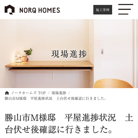
コ
ナ
ン
ビ
施工事例
テ
ゲ
ン
ー
ツ
シ
へ
ョ
ス
ン
キ
に
現場進捗
ッ
移
プ
動
ノークホームズ TOP
現場進捗
勝山市M様邸 平屋進捗状況 土台伏せ後確認に行きました。
勝山市M様邸 平屋進捗状況 土
台伏せ後確認に行きました。