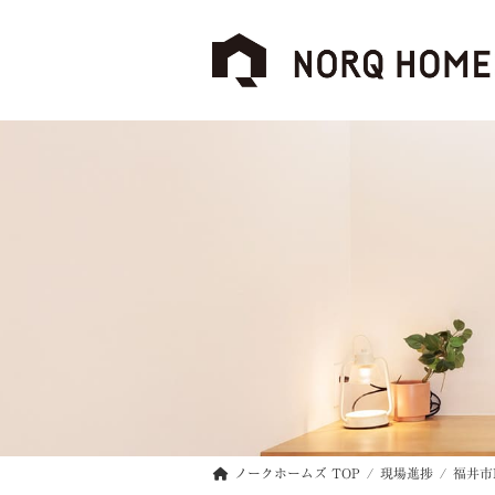
コ
ナ
ン
ビ
テ
ゲ
ン
ー
ツ
シ
へ
ョ
ス
ン
キ
に
ッ
移
プ
動
ノークホームズ TOP
現場進捗
福井市