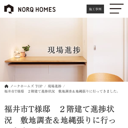
コ
ナ
ン
ビ
施工事例
テ
ゲ
ン
ー
ツ
シ
へ
ョ
ス
ン
キ
に
現場進捗
ッ
移
プ
動
ノークホームズ TOP
現場進捗
福井市T様邸 ２階建て進捗状況 敷地調査＆地縄張りに行ってきました。
福井市T様邸 ２階建て進捗状
況 敷地調査＆地縄張りに行っ