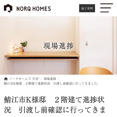
コ
ナ
ン
ビ
施工事例
テ
ゲ
ン
ー
ツ
シ
へ
ョ
ス
ン
キ
に
現場進捗
ッ
移
プ
動
ノークホームズ TOP
現場進捗
鯖江市K様邸 ２階建て進捗状況 引渡し前確認に行ってきました。
鯖江市K様邸 ２階建て進捗状
況 引渡し前確認に行ってきま