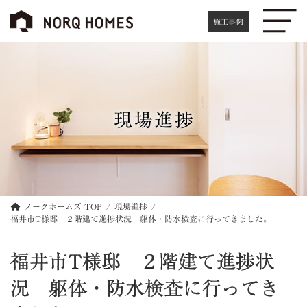
コ
ナ
ン
ビ
施工事例
テ
ゲ
ン
ー
ツ
シ
へ
ョ
ス
ン
キ
に
現場進捗
ッ
移
プ
動
ノークホームズ TOP
現場進捗
福井市T様邸 ２階建て進捗状況 躯体・防水検査に行ってきました。
福井市T様邸 ２階建て進捗状
況 躯体・防水検査に行ってき