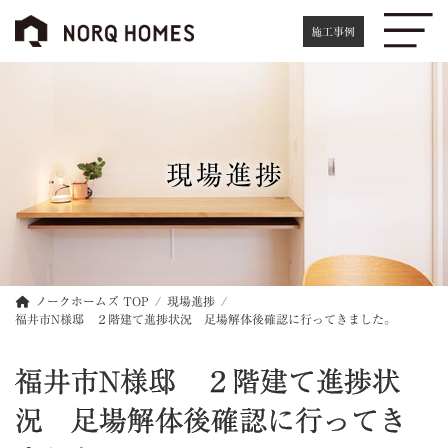
コ
ナ
ン
ビ
施工事例
テ
ゲ
ン
ー
ツ
シ
へ
ョ
ス
ン
キ
に
現場進捗
ッ
移
プ
動
ノークホームズ TOP
現場進捗
福井市N様邸 ２階建て進捗状況 足場解体後確認に行ってきました。
福井市N様邸 ２階建て進捗状
況 足場解体後確認に行ってき