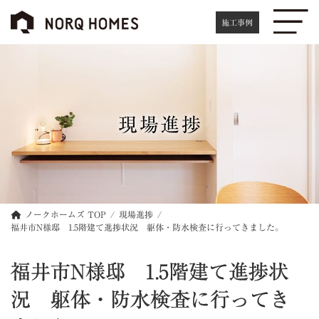
コ
ナ
ン
ビ
施工事例
テ
ゲ
ン
ー
ツ
シ
へ
ョ
ス
ン
キ
に
現場進捗
ッ
移
プ
動
ノークホームズ TOP
現場進捗
福井市N様邸 1.5階建て進捗状況 躯体・防水検査に行ってきました。
福井市N様邸 1.5階建て進捗状
況 躯体・防水検査に行ってき