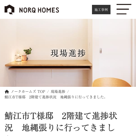
コ
ナ
ン
ビ
施工事例
テ
ゲ
ン
ー
ツ
シ
へ
ョ
ス
ン
キ
に
現場進捗
ッ
移
プ
動
ノークホームズ TOP
現場進捗
鯖江市T様邸 2階建て進捗状況 地縄張りに行ってきました。
鯖江市T様邸 2階建て進捗状
況 地縄張りに行ってきまし