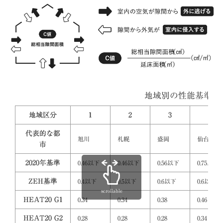
地域別の性能基準表
地域区分
1
2
3
4
代表的な都
旭川
札幌
盛岡
仙台
市
2020年基準
0.46以下
0.46以下
0.56以下
0.75以下
ZEH基準
0.4以下
0.5以下
0.6以下
0.6以下
scrollable
HEAT20 G1
0.34
0.34
0.38
0.46
HEAT20 G2
0.28
0.28
0.28
0.34