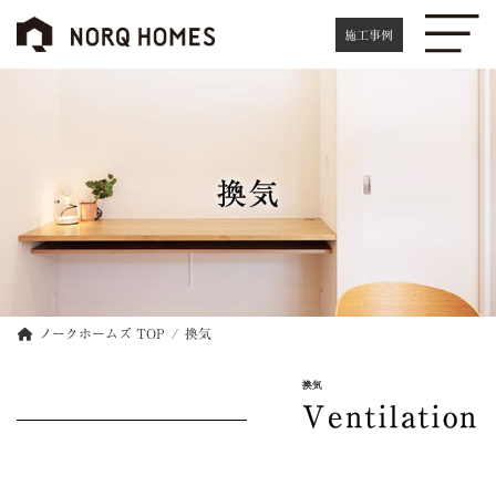
コ
ナ
ン
ビ
施工事例
テ
ゲ
ン
ー
ツ
シ
へ
ョ
ス
ン
キ
に
換気
ッ
移
プ
動
ノークホームズ TOP
換気
換気
Ventilation