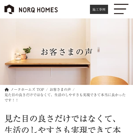
コ
ナ
ン
ビ
施工事例
テ
ゲ
ン
ー
ツ
シ
へ
ョ
ス
ン
キ
に
お客さまの声
ッ
移
プ
動
ノークホームズ TOP
お客さまの声
見た目の良さだけではなくて、生活のしやすさも実現できて本当に良かった
です！！
見た目の良さだけではなくて、
生活のしやすさも実現できて本