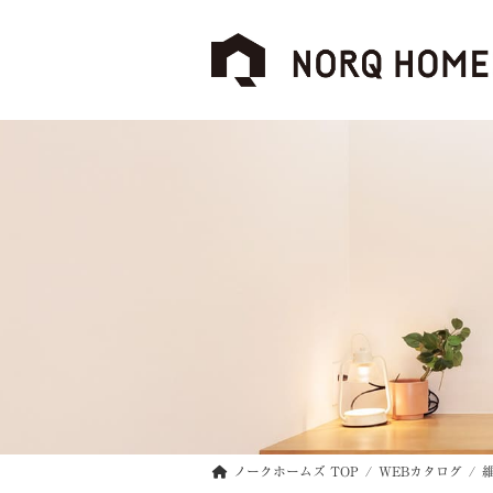
コ
ナ
ン
ビ
テ
ゲ
ン
ー
ツ
シ
へ
ョ
ス
ン
キ
に
ッ
移
プ
動
ノークホームズ TOP
WEBカタログ