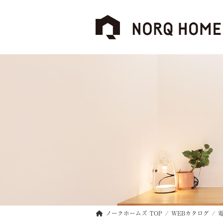
コ
ナ
ン
ビ
テ
ゲ
ン
ー
ツ
シ
へ
ョ
ス
ン
キ
に
ッ
移
プ
動
ノークホームズ TOP
WEBカタログ