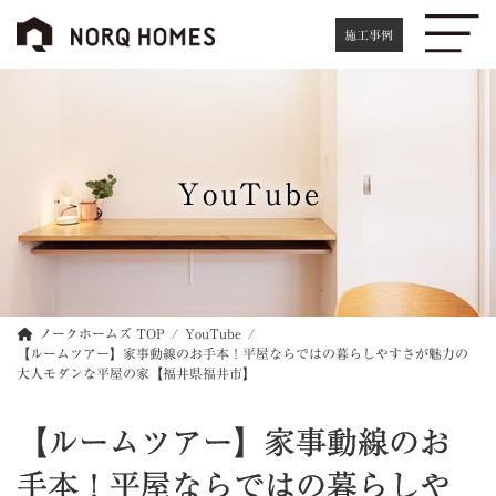
コ
ナ
ン
ビ
施工事例
テ
ゲ
ン
ー
ツ
シ
へ
ョ
ス
ン
キ
に
YouTube
ッ
移
プ
動
ノークホームズ TOP
YouTube
【ルームツアー】家事動線のお手本！平屋ならではの暮らしやすさが魅力の
大人モダンな平屋の家【福井県福井市】
【ルームツアー】家事動線のお
手本！平屋ならではの暮らしや