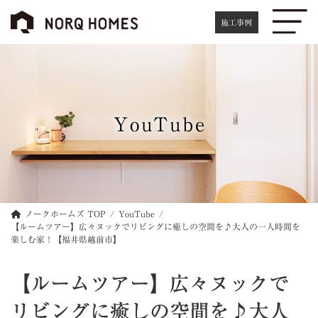
コ
ナ
ン
ビ
施工事例
テ
ゲ
ン
ー
ツ
シ
へ
ョ
ス
ン
キ
に
YouTube
ッ
移
プ
動
ノークホームズ TOP
YouTube
【ルームツアー】広々ヌックでリビングに癒しの空間を♪大人の一人時間を
楽しむ家！【福井県越前市】
【ルームツアー】広々ヌックで
リビングに癒しの空間を♪大人