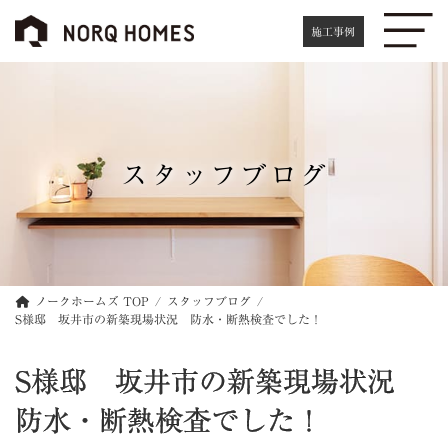
コ
ナ
ン
ビ
施工事例
テ
ゲ
ン
ー
ツ
シ
へ
ョ
ス
ン
キ
に
スタッフブログ
ッ
移
プ
動
ノークホームズ TOP
スタッフブログ
S様邸 坂井市の新築現場状況 防水・断熱検査でした！
S様邸 坂井市の新築現場状況
防水・断熱検査でした！