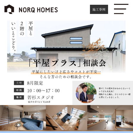
コ
ナ
ン
ビ
施工事例
テ
ゲ
ン
ー
ツ
シ
へ
ョ
ス
ン
キ
に
ッ
移
プ
動