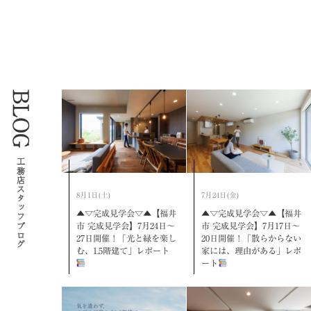
BLOG
工務店スタッフブログ
8月1日(土)
7月24日(金)
▲▽完成見学会▽▲【福井
▲▽完成見学会▽▲【福井
市 完成見学会】7月24日～
市 完成見学会】7月17日～
27日開催！「光と緑を楽し
20日開催！「散らからない
む、1.5階建て」レポート
家には、理由がある」レポ
ート