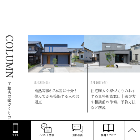
COLUMN
5月8日(金)
5月16日(金)
工務店の家づくりコラム
断熱等級6で本当に十分？
住宅購入や家づくりのおす
住んでから後悔する人の共
すめ無料相談窓口｜選び方
通点
や相談前の準備、予約方法
など解説
PAGE
TOP