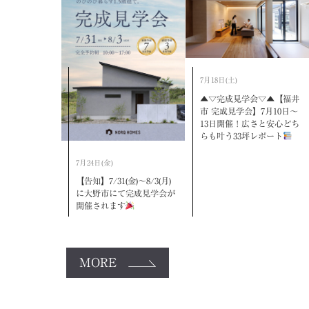
7月18日(土)
▲▽完成見学会▽▲【福井
市 完成見学会】7月10日～
13日開催！広さと安心どち
らも叶う33坪レポート
7月24日(金)
【告知】7/31(金)～8/3(月)
に大野市にて完成見学会が
開催されます
MORE